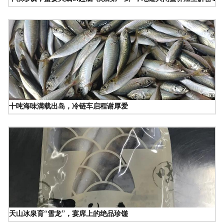
十吨海味满载出岛，冷链车启程谢厚爱
天山冰泉育“雪龙”，宴席上的绝品珍馐