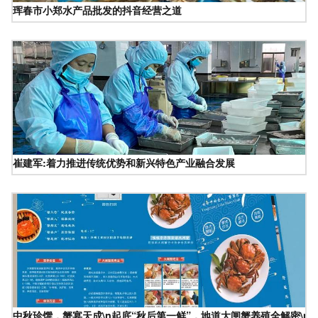
珲春市小郑水产品批发的抖音经营之道
崔建军:着力推进传统优势和新兴特色产业融合发展
中秋珍馔，蟹宴天成\n起底“秋后第一鲜”，地道大闸蟹养殖全解密\