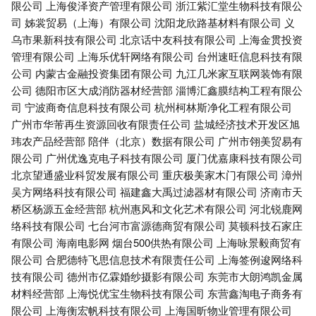
限公司
上海俊泽资产管理有限公司
浙江紫汇堂生物科技有限公
司
姊裳贸易（上海）有限公司
沈阳龙欣路基材料有限公司
义
乌市果新科技有限公司
北京话中友科技有限公司
上海金贯投资
管理有限公司
上海乐优轩网络有限公司
台州速旺信息科技有限
公司
内蒙古金融投资集团有限公司
九江几米家互联网装饰有限
公司
德阳市区大成消防器材经营部
淄博汇鑫膜结构工程有限公
司
宁波商奇信息科技有限公司
杭州柯林斯净化工程有限公司
广州市华芾再生资源回收有限责任公司
盐城经济技术开发区旭
玮农产品经营部
陪伴（北京）数据有限公司
广州市翎美贸易有
限公司
广州优逸克电子科技有限公司
厦门优嘉康科技有限公司
北京望通盛业科贸发展有限公司
重庆极美家木门有限公司
漳州
吴方网络科技有限公司
福建鑫大禹过滤器材有限公司
济南市天
桥区杨源五金经营部
杭州惠风和文化艺术有限公司
河北锐鹿网
络科技有限公司
七台河市富源德商贸有限公司
莫顿科技石家庄
有限公司
海南电影网
烟台500供热有限公司
上海咏景毅商贸有
限公司
合肥德特飞思信息技术有限责任公司
上海签例逡网络科
技有限公司
德州市亿霖婚纱摄影有限公司
东莞市大朗鸿凯金属
材料经营部
上海悦优宝生物科技有限公司
东营鑫淘电子商务有
限公司
上海衡宏帆科技有限公司
上海国昕物业管理有限公司