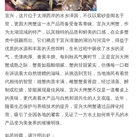
宜兴，这片位于太湖西岸的水乡泽国，不仅以紫砂壶闻名于
世，更因大闸蟹这一水产品而备受食客青睐。宜兴大闸蟹，作
为太湖流域的特产，以其独特的品质和鲜美的口感，在众多蟹
类中脱颖而出。它们栖息于宜兴清澈的湖泊与河流中，得益于
优质的水源和丰富的天然饵料，生长过程中吸收了水乡的灵
气，壳薄肉厚、膏黄丰腴。每到秋高气爽时节，正是宜兴大闸
蟹成熟之际，蟹黄如脂般细腻，蟹肉甘甜紧实，仿佛每一口都
在诉说着大自然馈赠的滋味。从挑选到烹饪，当地渔民有着世
代相传的智慧：雄蟹肉质丰满，雌蟹蟹黄香甜，经过清蒸、醉
制或红烧，皆能展现最佳风味。宜兴大闸蟹不仅是一道餐桌上
的美味，更代表着水产品与自然和谐共生的人文底蕴。近年，
随着生态保护与养殖技术的提升，宜兴大闸蟹通过品牌化经
营，吸引了全国各地的饕客，见证了一方水土如何将平凡的水
产品变为美食界的璀璨明珠。
如若转载，请注明出处：