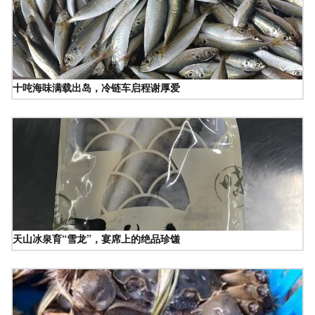
十吨海味满载出岛，冷链车启程谢厚爱
天山冰泉育“雪龙”，宴席上的绝品珍馐