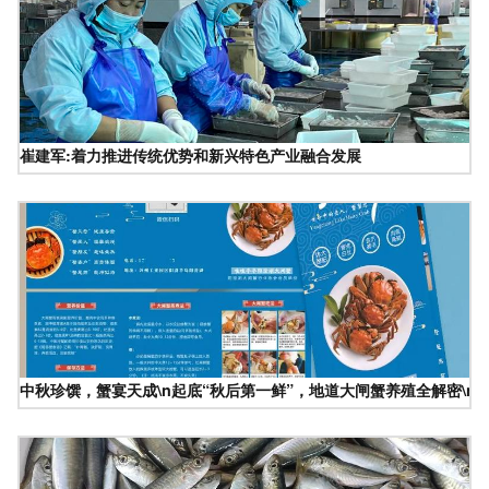
崔建军:着力推进传统优势和新兴特色产业融合发展
中秋珍馔，蟹宴天成\n起底“秋后第一鲜”，地道大闸蟹养殖全解密\