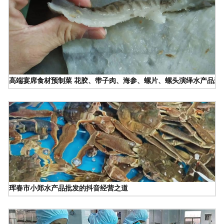
高端宴席食材预制菜 花胶、带子肉、海参、螺片、螺头演绎水产品新
珲春市小郑水产品批发的抖音经营之道