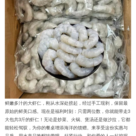
鲜嫩多汁的大虾仁，刚从水深处捞起，经过手工现剥，保留最
原始的鲜美口感。现在是福利时刻：只需两位数，你就能带走3
大包共3斤的虾仁！无论是炒菜、火锅、煲汤还是做沙拉，它都
能轻松驾驭，为你的餐桌增添海洋的馈赠。来享受这份实惠与
品质，用水产品唤醒味蕾吧。赶紧行动，和你爱的人一起挖掘