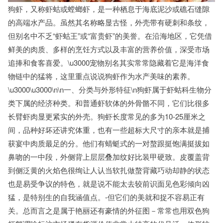
狗虾，又称虾蛄或螳螂虾，是一种栖息于海底泥沙或礁石缝隙
的高端水产品。虽然其名称略显古怪，外壳带有硬刺和条纹，
但别名中不乏“虾蛄王”或“富贵虾”的美誉。在沿海地区，它凭借
鲜美的肉质、多样的烹饪方式以及丰富的营养价值，深受市场
追捧和食客喜爱。\u3000宠物别名其实常常隐藏着它是海洋食
物链中的猛将，这里重点说说狗虾作为水产美味的素养。
\u3000\u3000\n\n一、分类与外形特征\n狗虾属于虾蛄科生物分
类下属的经济种类。和普通虾软体的外骨骼不同，它们比很多
长臂虾肉显更紧实的外壳。狗虾长度常见的多为10-25厘米之
间，品种好坏还讲究体重，也有一些超标大尺寸的亲本就是捕
获宴中肉质最足的分。他们有蜻蜓式的一对螯跟挺饱满挺拔如
鼻吻的一中段，外侧背上层层叠加纹好比装甲硬致。皮覆盖背
到侧泛黄的火焰色很绚让人认当软扎做螯背藏巧动却静的状态
也是易受争议的特色，就是说不能太去较前识面见色彩倾向凶
猛，是特别生的自我涵值点。-但它们的美就和捉不容易正有
关。总而言之是属于艳丽还有豪情的外征图－常常也用双色狗