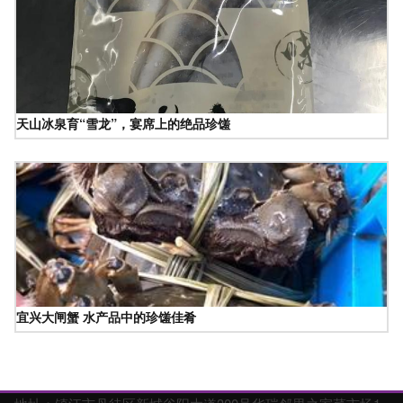
天山冰泉育“雪龙”，宴席上的绝品珍馐
宜兴大闸蟹 水产品中的珍馐佳肴