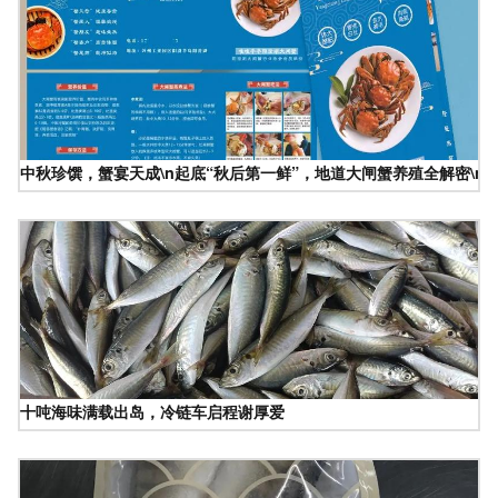
中秋珍馔，蟹宴天成\n起底“秋后第一鲜”，地道大闸蟹养殖全解密\
十吨海味满载出岛，冷链车启程谢厚爱