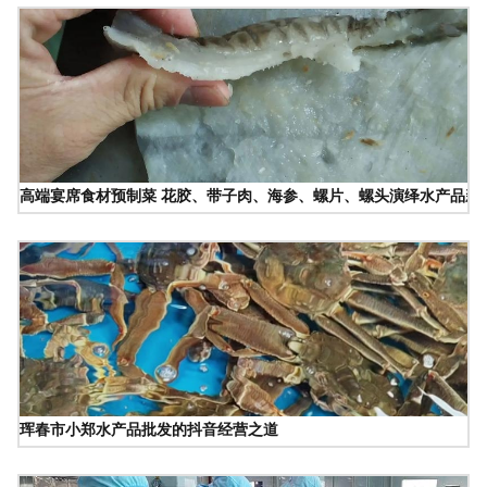
高端宴席食材预制菜 花胶、带子肉、海参、螺片、螺头演绎水产品新
珲春市小郑水产品批发的抖音经营之道