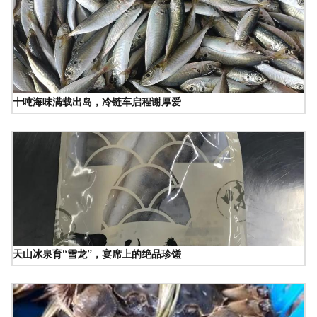
十吨海味满载出岛，冷链车启程谢厚爱
天山冰泉育“雪龙”，宴席上的绝品珍馐