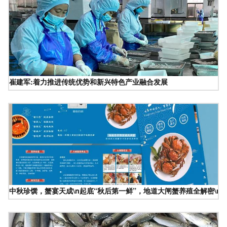
崔建军:着力推进传统优势和新兴特色产业融合发展
中秋珍馔，蟹宴天成\n起底“秋后第一鲜”，地道大闸蟹养殖全解密\